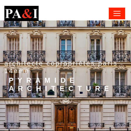
Panneau de gestion des cookies
architecte copropriétés paris
14eme
PYRAMIDE
ARCHITECTURE